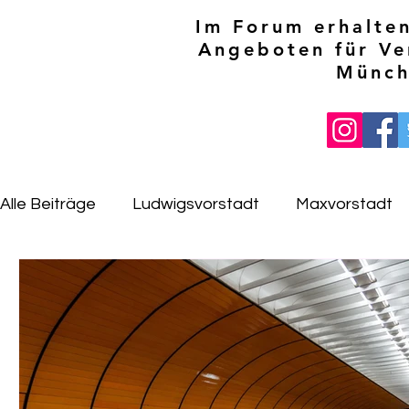
Im Forum erhalten
Angeboten für Ve
Münch
Alle Beiträge
Ludwigsvorstadt
Maxvorstadt
Sendling-Westpark
Schwanthalerhöhe
N
Milbertshofen Am Hart
Schwabing-Freimann