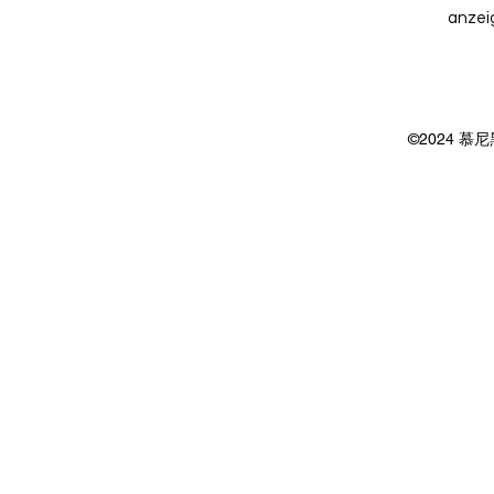
anzei
©2024 慕