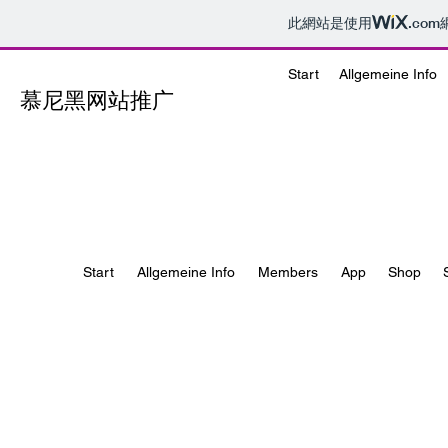
此網站是使用
.com
Start
Allgemeine Info
慕尼黑网站推广
Start
Allgemeine Info
Members
App
Shop